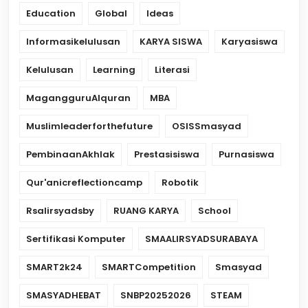
Education
Global
Ideas
Informasikelulusan
KARYA SISWA
Karyasiswa
Kelulusan
Learning
Literasi
MagangguruAlquran
MBA
Muslimleaderforthefuture
OSISSmasyad
PembinaanAkhlak
Prestasisiswa
Purnasiswa
Qur'anicreflectioncamp
Robotik
Rsalirsyadsby
RUANG KARYA
School
Sertifikasi Komputer
SMAALIRSYADSURABAYA
SMART2k24
SMARTCompetition
Smasyad
SMASYADHEBAT
SNBP20252026
STEAM