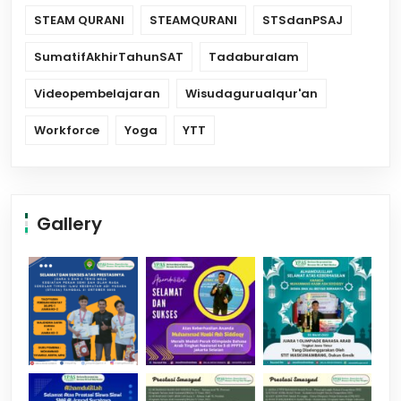
STEAM QURANI
STEAMQURANI
STSdanPSAJ
SumatifAkhirTahunSAT
Tadaburalam
Videopembelajaran
Wisudagurualqur'an
Workforce
Yoga
YTT
Gallery