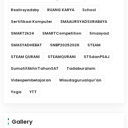
Rsalirsyadsby
RUANG KARYA
School
Sertifikasi Komputer
SMAALIRSYADSURABAYA
SMART2k24
SMARTCompetition
Smasyad
SMASYADHEBAT
SNBP20252026
STEAM
STEAM QURANI
STEAMQURANI
STSdanPSAJ
SumatifAkhirTahunSAT
Tadaburalam
Videopembelajaran
Wisudagurualqur'an
Yoga
YTT
Gallery