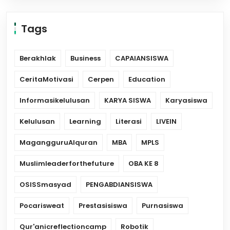
Tags
Berakhlak
Business
CAPAIANSISWA
CeritaMotivasi
Cerpen
Education
Informasikelulusan
KARYA SISWA
Karyasiswa
Kelulusan
Learning
Literasi
LIVEIN
MagangguruAlquran
MBA
MPLS
Muslimleaderforthefuture
OBA KE 8
OSISSmasyad
PENGABDIANSISWA
Pocarisweat
Prestasisiswa
Purnasiswa
Qur'anicreflectioncamp
Robotik