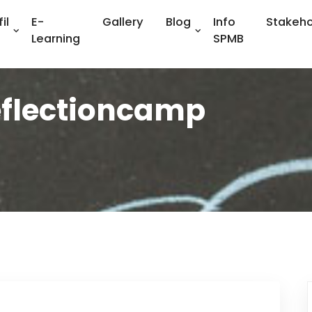
il
E-
Gallery
Blog
Info
Stakeho
Learning
SPMB
eflectioncamp