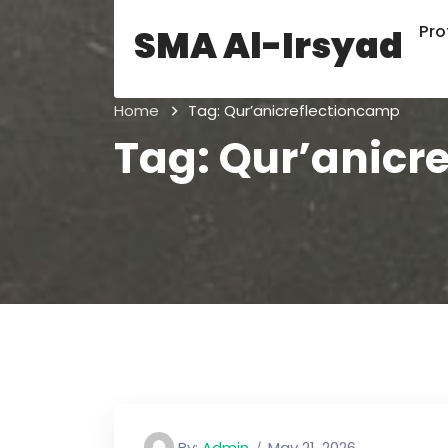
Prof
SMA Al-Irsyad
Home
Tag:
Qur’anicreflectioncamp
Tag:
Qur’anicr
By:
Admin
May 21, 2026