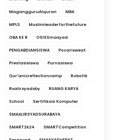
MagangguruAlquran
MBA
MPLS
Muslimleaderforthefuture
OBA KE 8
OSISSmasyad
PENGABDIANSISWA
Pocarisweat
Prestasisiswa
Purnasiswa
Qur'anicreflectioncamp
Robotik
Rsalirsyadsby
RUANG KARYA
School
Sertifikasi Komputer
SMAALIRSYADSURABAYA
SMART2k24
SMARTCompetition
Smasyad
SMASYADHEBAT