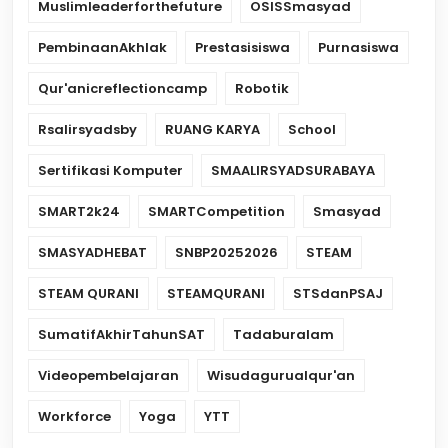
Muslimleaderforthefuture
OSISSmasyad
PembinaanAkhlak
Prestasisiswa
Purnasiswa
Qur'anicreflectioncamp
Robotik
Rsalirsyadsby
RUANG KARYA
School
Sertifikasi Komputer
SMAALIRSYADSURABAYA
SMART2k24
SMARTCompetition
Smasyad
SMASYADHEBAT
SNBP20252026
STEAM
STEAM QURANI
STEAMQURANI
STSdanPSAJ
SumatifAkhirTahunSAT
Tadaburalam
Videopembelajaran
Wisudagurualqur'an
Workforce
Yoga
YTT