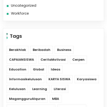
Uncategorized
Workforce
Tags
Berakhlak
Beribadah
Business
CAPAIANSISWA
CeritaMotivasi
Cerpen
Education
Global
Ideas
Informasikelulusan
KARYA SISWA
Karyasiswa
Kelulusan
Learning
Literasi
MagangguruAlquran
MBA