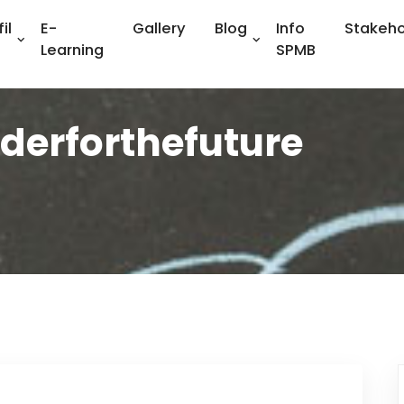
il
E-
Gallery
Blog
Info
Stakeho
Learning
SPMB
derforthefuture