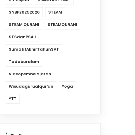
SNBP20252026
STEAM
STEAM QURANI
STEAMQURANI
STSdanPSAJ
SumatifAkhirTahunSAT
Tadaburalam
Videopembelajaran
Wisudagurualqur'an
Yoga
YTT