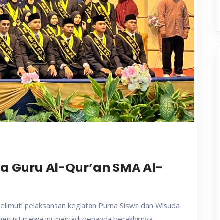
a Guru Al-Qur’an SMA Al-
elimuti pelaksanaan kegiatan Purna Siswa dan Wisuda
en istimewa ini menjadi penanda berakhirnya