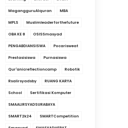
MagangguruAlquran
MBA
MPLS
Muslimleaderforthefuture
OBA KE 8
OSISSmasyad
PENGABDIANSISWA
Pocarisweat
Prestasisiswa
Purnasiswa
Qur'anicreflectioncamp
Robotik
Rsalirsyadsby
RUANG KARYA
School
Sertifikasi Komputer
SMAALIRSYADSURABAYA
SMART2k24
SMARTCompetition
Smasyad
SMASYADHEBAT