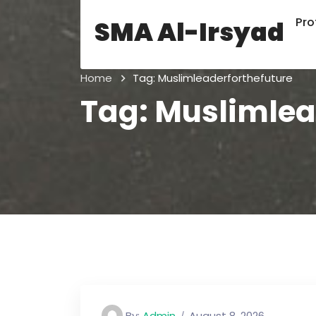
Prof
SMA Al-Irsyad
Home
Tag:
Muslimleaderforthefuture
Tag:
Muslimlea
By:
Admin
August 8, 2026