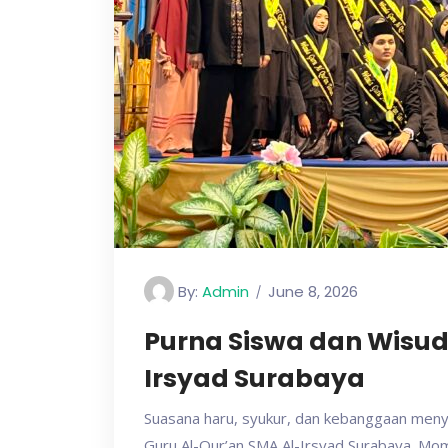
By:
Admin
June 8, 2026
Purna Siswa dan Wisud
Irsyad Surabaya
Suasana haru, syukur, dan kebanggaan meny
Guru Al-Qur’an SMA Al-Irsyad Surabaya. Mom