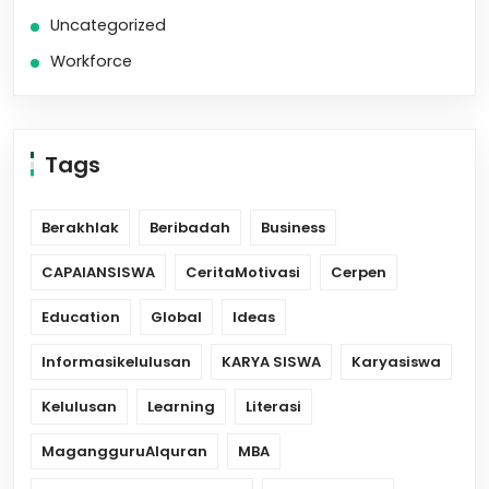
Uncategorized
Workforce
Tags
Berakhlak
Beribadah
Business
CAPAIANSISWA
CeritaMotivasi
Cerpen
Education
Global
Ideas
Informasikelulusan
KARYA SISWA
Karyasiswa
Kelulusan
Learning
Literasi
MagangguruAlquran
MBA