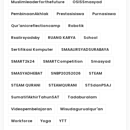
Muslimleaderforthefuture
OSISSmasyad
PembinaanAkhlak
Prestasisiswa
Purnasiswa
Qur'anicreflectioncamp
Robotik
Rsalirsyadsby
RUANG KARYA
School
Sertifikasi Komputer
SMAALIRSYADSURABAYA
SMART2k24
SMARTCompetition
Smasyad
SMASYADHEBAT
SNBP20252026
STEAM
STEAM QURANI
STEAMQURANI
STSdanPSAJ
SumatifAkhirTahunSAT
Tadaburalam
Videopembelajaran
Wisudagurualqur'an
Workforce
Yoga
YTT