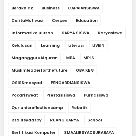
Berakhlak
Business
CAPAIANSISWA
CeritaMotivasi
Cerpen
Education
Informasikelulusan
KARYA SISWA
Karyasiswa
Kelulusan
Learning
Literasi
LIVEIN
MagangguruAlquran
MBA
MPLS
Muslimleaderforthefuture
OBA KE 8
OSISSmasyad
PENGABDIANSISWA
Pocarisweat
Prestasisiswa
Purnasiswa
Qur'anicreflectioncamp
Robotik
Rsalirsyadsby
RUANG KARYA
School
Sertifikasi Komputer
SMAALIRSYADSURABAYA