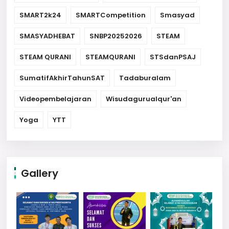
SMART2k24
SMARTCompetition
Smasyad
SMASYADHEBAT
SNBP20252026
STEAM
STEAM QURANI
STEAMQURANI
STSdanPSAJ
SumatifAkhirTahunSAT
Tadaburalam
Videopembelajaran
Wisudagurualqur'an
Yoga
YTT
Gallery