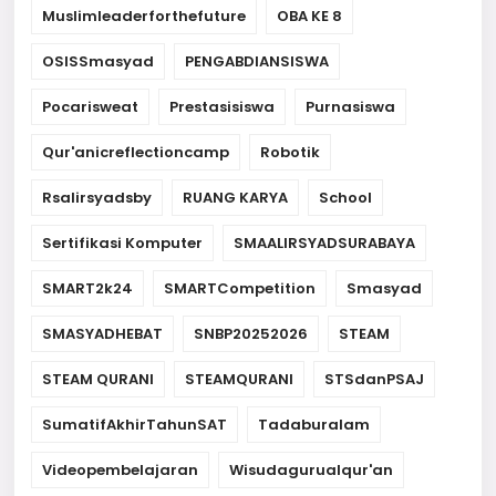
Muslimleaderforthefuture
OBA KE 8
OSISSmasyad
PENGABDIANSISWA
Pocarisweat
Prestasisiswa
Purnasiswa
Qur'anicreflectioncamp
Robotik
Rsalirsyadsby
RUANG KARYA
School
Sertifikasi Komputer
SMAALIRSYADSURABAYA
SMART2k24
SMARTCompetition
Smasyad
SMASYADHEBAT
SNBP20252026
STEAM
STEAM QURANI
STEAMQURANI
STSdanPSAJ
SumatifAkhirTahunSAT
Tadaburalam
Videopembelajaran
Wisudagurualqur'an