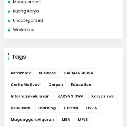
Management
Ruang Karya
Uncategorized
Workforce
Tags
Berakhlak
Business
CAPAIANSISWA
CeritaMotivasi
Cerpen
Education
Informasikelulusan
KARYA SISWA
Karyasiswa
Kelulusan
Learning
Literasi
LIVEIN
MagangguruAlquran
MBA
MPLS